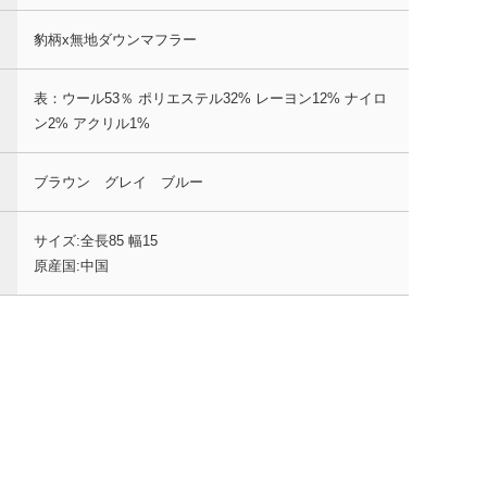
豹柄x無地ダウンマフラー
表：ウール53％ ポリエステル32% レーヨン12% ナイロ
ン2% アクリル1%
ブラウン グレイ ブルー
サイズ:全長85 幅15
原産国:中国